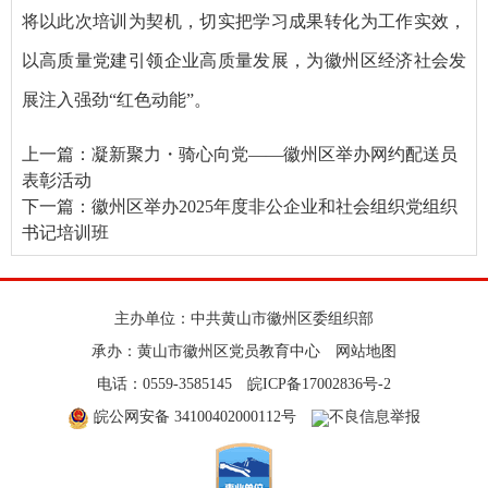
将以此次培训为契机，切实把学习成果转化为工作实效，
以高质量党建引领企业高质量发展，为徽州区经济社会发
展注入强劲“红色动能”。
上一篇：
凝新聚力・骑心向党——徽州区举办网约配送员
表彰活动
下一篇：
徽州区举办2025年度非公企业和社会组织党组织
书记培训班
主办单位：中共黄山市徽州区委组织部
承办：黄山市徽州区党员教育中心
网站地图
电话：0559-3585145
皖ICP备17002836号-2
皖公网安备 34100402000112号
不良信息举报