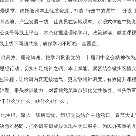
景课堂。依托徽州本土优质资源，打造“行走中的课堂”，开设“重
育基地、产业发展一线，让党员在实地观摩、沉浸式体验中拓
公众号等线上平台，常态化推送理论学习、政策解读、微党课
线上线下同频共振，确保学习不断档、全覆盖。
精准高效。理论铸魂。把学习贯彻党的二十届四中全会精神作为
思想行动，切实补足精神之钙。本土赋能。紧密结合徽州区情
特色课程，让培训内容更接地气、更具徽州辨识度，有效提升课
治理、带头发展能力，对普通党员重点强化党性修养、带头致
“干什么学什么、缺什么补什么”。
落地生根。深入一线解民忧。组织党员结合主题党日、春节大走
决急难愁盼，把冬训春训成效体现在为民服务、为民办实事的