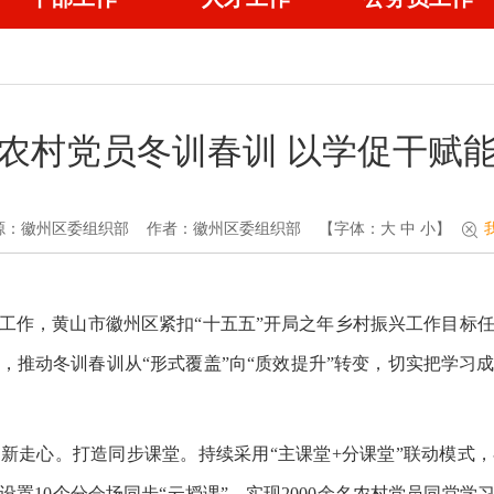
农村党员冬训春训 以学促干赋
源：徽州区委组织部
作者：徽州区委组织部
【字体：
大
中
小
】
春训工作，黄山市徽州区紧扣“十五五”开局之年乡村振兴工作目标
，推动冬训春训从“形式覆盖”向“质效提升”转变，切实把学习
新走心。打造同步课堂。持续采用“主课堂+分课堂”联动模式
置10个分会场同步“云授课”，实现2000余名农村党员同堂