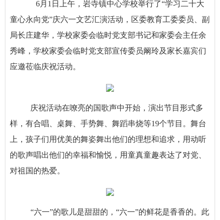
6月1日上午，岩寺镇中心学校举行了“学习二十大
童心永向党”庆六一文艺汇演活动，
区委教育工委委员、副
局长庄建华，学校家委会临时党支部书记和家委会主任
余
秀峰，
学校家委会临时党支部宣传委员
阚玲及家长嘉宾们
应邀莅临庆祝活动。
庆祝活动在嘹亮的国歌声中开始，演出节目形式多
样，有合唱、桌舞、手势舞、舞蹈串烧等
19个节目。舞台
上，孩子们用优美的舞姿舞出他们的理想和追求，用动听
的歌声唱出他们的幸福和愉悦，用童真童趣表达了对党、
对祖国的热爱。
“六一”的歌儿是甜甜的，“六一”的鲜花是香香的。此