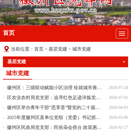
首页
导
航
当前位置：
首页
>
基层党建
>
城市党建
基层党建
城市党建
徽州区：三级联动赋能小区治理 绘就城市善治新图景
2026-07-24
区农业农村局党支部：追寻红色足迹淬炼党性初心，深耕现代农业振兴乡村发展
2026-07-01
徽州区举办青年干部“思享荟”暨党的二十届四中全会精神专题培训班
2026-04-01
2025年度徽州区直单位党组（党委）书记抓基层党建工作述职评议会召开
2026-03-06
徽州区民政局党支部：民俗庙会搭台 政策惠民暖心
2026-02-27